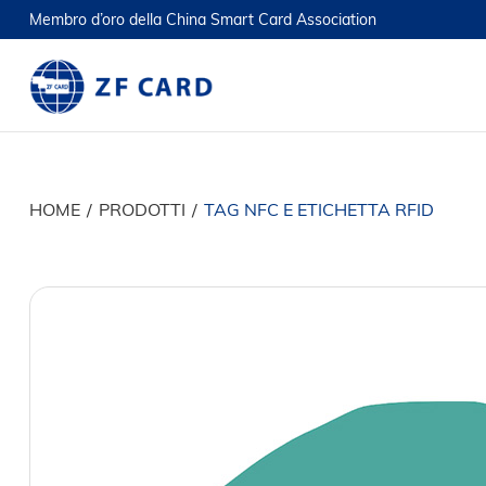
Membro d’oro della China Smart Card Association
HOME
/
PRODOTTI
/
TAG NFC E ETICHETTA RFID