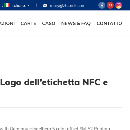
ua：
italiano
mary@zfcards.com
HOME
PRODOTTI
AZIONI
CARTE
CASO
NEWS & FAQ
CONTATTO
INFORMAZIONI
CARTE
CASO
NEWS & FAQ
 Logo dell’etichetta NFC e
CONTATTO
g with Germany Heidelberg 5 color offset SM-52 Printing